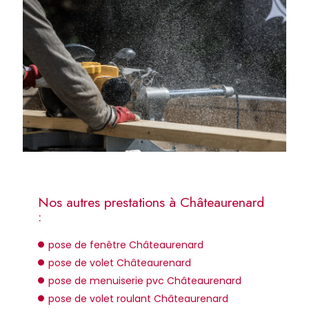
Nos autres prestations à Châteaurenard
:
pose de fenêtre Châteaurenard
pose de volet Châteaurenard
pose de menuiserie pvc Châteaurenard
pose de volet roulant Châteaurenard